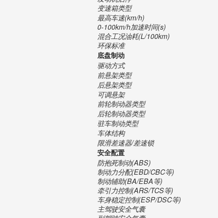
变速箱类型
最高车速(km/h)
0-100km/h加速时间(s)
混合工况油耗(L/100km)
环保标准
底盘制动
驱动方式
前悬架类型
后悬架类型
可调悬架
前轮制动器类型
后轮制动器类型
驻车制动类型
车体结构
限滑差速器/差速锁
安全配置
防抱死制动(ABS)
制动力分配(EBD/CBC等)
制动辅助(BA/EBA等)
牵引力控制(ARS/TCS等)
车身稳定控制(ESP/DSC等)
主驾驶安全气囊
副驾驶安全气囊