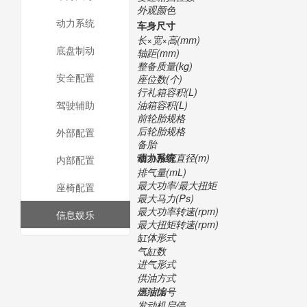
外观颜色
动力系统
车身尺寸
长×宽×高(mm)
底盘制动
轴距(mm)
整备质量(kg)
安全配置
座位数(个)
行礼箱容积(L)
油箱容积(L)
驾驶辅助
前轮胎规格
后轮胎规格
外部配置
备胎
最小转弯直径(m)
动力系统
内部配置
排气量(mL)
最大功率/最大扭矩
座椅配置
最大马力(Ps)
最大功率转速(rpm)
信息娱乐
最大扭矩转速(rpm)
缸体形式
气缸数
进气形式
供油方式
压缩比
燃油编号
发动机启停