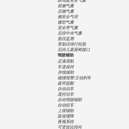
前侧气囊
后侧气囊
侧安全气帘
膝部气囊
安全带气囊
后排中央气囊
胎压监测
零胎压续行轮胎
后排儿童座椅接口
驾驶辅助
定速巡航
车道保持
并线辅助
碰撞报警/主动刹车
疲劳提醒
自动泊车
遥控泊车
自动驾驶辅助
自动驻车
上坡辅助
陡坡缓降
夜视系统
可变齿比转向