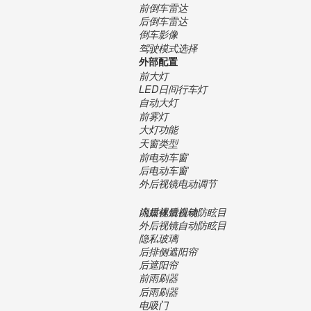
前倒车雷达
后倒车雷达
倒车影像
驾驶模式选择
外部配置
前大灯
LED日间行车灯
自动大灯
前雾灯
大灯功能
天窗类型
前电动车窗
后电动车窗
外后视镜电动调节
内后视镜自动防眩目
流媒体后视镜
外后视镜自动防眩目
隐私玻璃
后排侧遮阳帘
后遮阳帘
前雨刷器
后雨刷器
电吸门