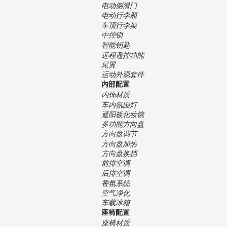
电动侧滑门
电动行李厢
车顶行李架
中控锁
智能钥匙
远程遥控功能
尾翼
运动外观套件
内部配置
内饰材质
车内氛围灯
遮阳板化妆镜
多功能方向盘
方向盘调节
方向盘加热
方向盘换挡
前排空调
后排空调
香氛系统
空气净化
车载冰箱
座椅配置
座椅材质