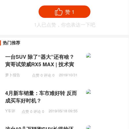
赞
1
1
人已点赞，你也表达一下吧
热门推荐
一台SUV 除了“器大”还有啥？
寅哥试荣威RX5 MAX | 技术寅
萝卜报告
2019/10/31
点赞 0 评论 0
10:31
4月新车销量：车市难好转 反而
成买车好时机？
Y车评
2019/05/18 09:55
点赞 0 评论 0
这台10几万轿跑SUV长得帅还