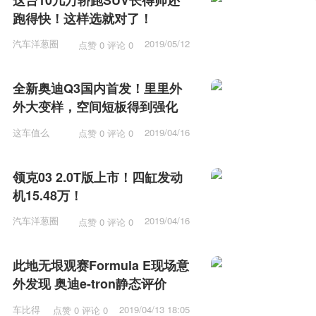
跑得快！这样选就对了！
汽车洋葱圈
2019/05/12
点赞 0 评论 0
15:53
全新奥迪Q3国内首发！里里外
外大变样，空间短板得到强化
这车值么
2019/04/16
点赞 0 评论 0
12:15
领克03 2.0T版上市！四缸发动
机15.48万！
汽车洋葱圈
2019/04/16
点赞 0 评论 0
11:57
此地无垠观赛Formula E现场意
外发现 奥迪e-tron静态评价
车比得
2019/04/13 18:05
点赞 0 评论 0