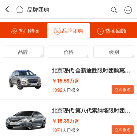
品牌团购
热门特卖
品牌团购
热卖回顾
品牌
价格
级别
北京现代 全新途胜限时团购惠活动
￥
15.59万起
1092
立即报名
人已报名
北京现代 第八代索纳塔限时团购惠活动
￥
18.39万起
1071
立即报名
人已报名