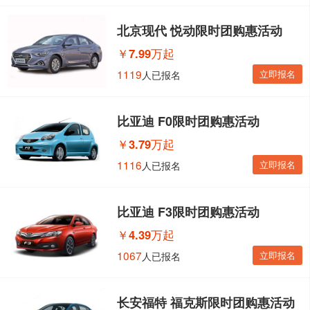
北京现代 悦动限时团购惠活动
￥
7.99万起
1119
立即报名
人已报名
比亚迪 F0限时团购惠活动
￥
3.79万起
1116
立即报名
人已报名
比亚迪 F3限时团购惠活动
￥
4.39万起
1067
立即报名
人已报名
长安福特 福克斯限时团购惠活动