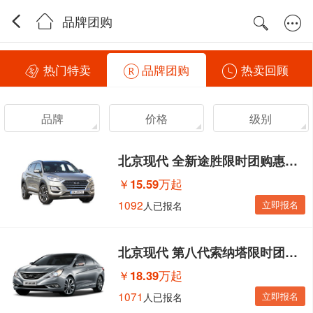
品牌团购
热门特卖
品牌团购
热卖回顾
品牌
价格
级别
北京现代 全新途胜限时团购惠活动
￥
15.59万起
1092
立即报名
人已报名
北京现代 第八代索纳塔限时团购惠活动
￥
18.39万起
1071
立即报名
人已报名